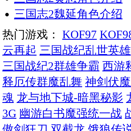
三国志2魏延角色介绍
热门游戏：
KOF97
KOF9
云再起
三国战纪乱世英雄
三国战纪2群雄争霸
西游
释厄传群魔乱舞
神剑伏魔
魂
龙与地下城-暗黑秘影
3G
幽游白书魔强统一战
傲剑狂刀
双截龙
饿狼传说