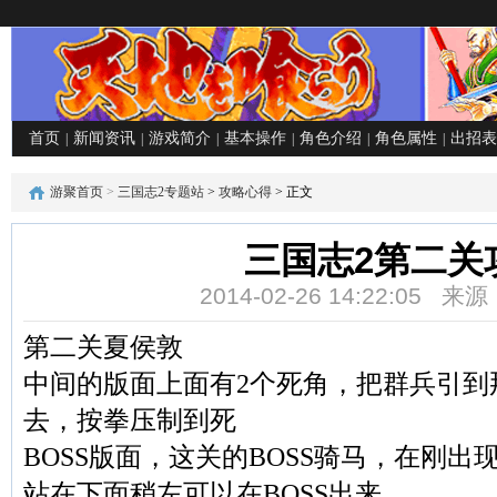
首页
新闻资讯
游戏简介
基本操作
角色介绍
角色属性
出招表
|
|
|
|
|
|
游聚首页
>
三国志2专题站
>
攻略心得
> 正文
三国志2第二关
2014-02-26 14:22:05
第二关夏侯敦
中间的版面上面有2个死角，把群兵引到
去，按拳压制到死
BOSS版面，这关的BOSS骑马，在刚
站在下面稍左可以在BOSS出来